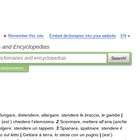
Remember this site
Embed dictionaries into your website
EN
s and Encyclopedias
Search!
Interpretations
llungare
,
distendere
,
allargare:
stendere
le
braccia
,
le
gambe
|
; (
est
.
)
chiedere
l
'
elemosina
.
2
Sciorinare
,
mettere
all
'
aria
(
anche
olgere:
stendere
un
tappeto
.
3
Spianare
,
spalmare:
stendere
il
ro
sul
letto
|
Gettare
a
terra:
lo
stese
con
un
pugno
|
(
est
.
)