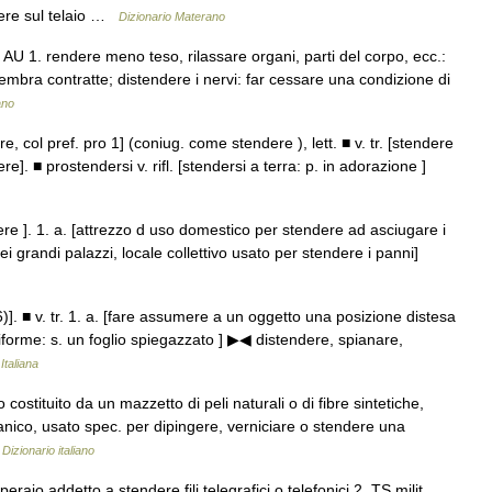
sere sul telaio …
Dizionario Materano
) AU 1. rendere meno teso, rilassare organi, parti del corpo, ecc.:
embra contratte; distendere i nervi: far cessare una condizione di
ano
e, col pref. pro 1] (coniug. come stendere ), lett. ■ v. tr. [stendere
e]. ■ prostendersi v. rifl. [stendersi a terra: p. in adorazione ]
ere ]. 1. a. [attrezzo d uso domestico per stendere ad asciugare i
ei grandi palazzi, locale collettivo usato per stendere i panni]
. 6)]. ■ v. tr. 1. a. [fare assumere a un oggetto una posizione distesa
forme: s. un foglio spiegazzato ] ▶◀ distendere, spianare,
Italiana
ostituito da un mazzetto di peli naturali o di fibre sintetiche,
 manico, usato spec. per dipingere, verniciare o stendere una
…
Dizionario italiano
peraio addetto a stendere fili telegrafici o telefonici 2. TS milit.