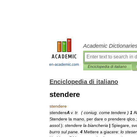
Academic Dictionarie
en-academic.com
Enciclopedia di italiano
Enciclopedia di italiano
stendere
stendere
stendere
A
v
.
tr
. (
coniug
.
come
tendere
)
1
A
Stendere
la
mano
,
per
dare
o
prendere
qlco
.
assol
.
)
:
stendere
la
biancheria
|
Spiegare
,
sv
burro
sul
pane
.
4
Mettere
a
giacere:
lo
stese