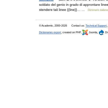
soldato del genio in grado di approntare line
stendere tali linee {{line}}… …
Dizionario italiano
© Academic, 2000-2026
Contact us:
Technical Support
,
Dictionaries export
, created on PHP,
Joomla,
Dr