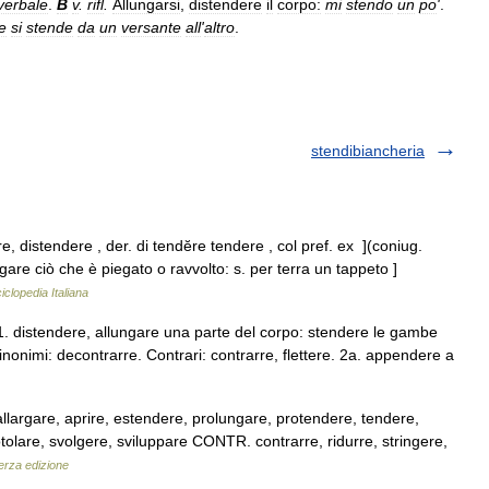
verbale
.
B
v
.
rifl
.
Allungarsi
,
distendere
il
corpo:
mi
stendo
un
po
'
.
e
si
stende
da
un
versante
all
'
altro
.
stendibiancheria
e, distendere , der. di tendĕre tendere , col pref. ex ](coniug.
argare ciò che è piegato o ravvolto: s. per terra un tappeto ]
iclopedia Italiana
1. distendere, allungare una parte del corpo: stendere le gambe
 Sinonimi: decontrarre. Contrari: contrarre, flettere. 2a. appendere a
 allargare, aprire, estendere, prolungare, protendere, tendere,
tolare, svolgere, sviluppare CONTR. contrarre, ridurre, stringere,
Terza edizione