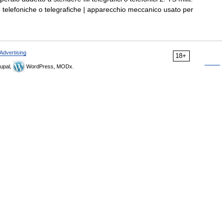
e telefoniche o telegrafiche | apparecchio meccanico usato per
Advertising
18+
upal,
WordPress, MODx.