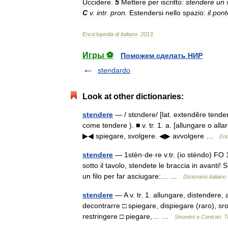
Uccidere
.
5
Mettere
per
iscritto:
stendere
un
C
v
.
intr
.
pron
.
Estendersi
nello
spazio:
il
pont
Enciclopedia
di
italiano
.
2013
.
Игры ⚽
Поможем сделать НИР
stendardo
Look at other dictionaries:
stendere
— / stɛndere/ [lat. extendĕre tender
come tendere ). ■ v. tr. 1. a. [allungare o all
▶◀ spiegare, svolgere. ◀▶ avvolgere …
Enc
stendere
— 1stèn·de·re v.tr. (io stèndo) FO 
sotto il tavolo, stendete le braccia in avanti!
un filo per far asciugare:… …
Dizionario italiano
stendere
— A v. tr. 1. allungare, distendere,
decontrarre □ spiegare, dispiegare (raro), sro
restringere □ piegare,… …
Sinonimi e Contrari. 