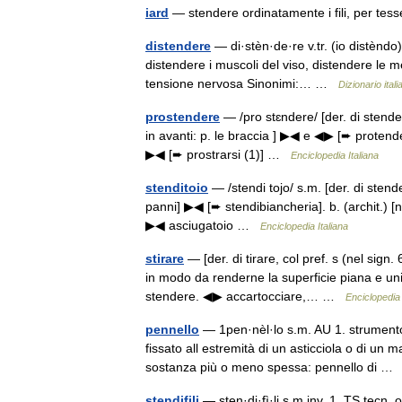
iard
— stendere ordinatamente i fili, per tes
distendere
— di·stèn·de·re v.tr. (io distèndo
distendere i muscoli del viso, distendere le m
tensione nervosa Sinonimi:… …
Dizionario itali
prostendere
— /pro stɛndere/ [der. di stender
in avanti: p. le braccia ] ▶◀ e ◀▶ [➨ protender
▶◀ [➨ prostrarsi (1)] …
Enciclopedia Italiana
stenditoio
— /stendi tojo/ s.m. [der. di stend
panni] ▶◀ [➨ stendibiancheria]. b. (archit.) [n
▶◀ asciugatoio …
Enciclopedia Italiana
stirare
— [der. di tirare, col pref. s (nel sign
in modo da renderne la superficie piana e uni
stendere. ◀▶ accartocciare,… …
Enciclopedia 
pennello
— 1pen·nèl·lo s.m. AU 1. strumento c
fissato all estremità di un asticciola o di un
sostanza più o meno spessa: pennello di 
stendifili
— sten·di·fì·li s.m.inv. 1. TS tecn. o